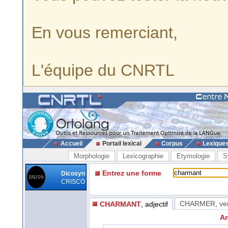
En vous remerciant,
L'équipe du CNRTL
Accueil
Portail lexical
Corpus
Lexique
Morphologie
Lexicographie
Etymologie
S
Entrez une forme
Dicosyn
CRISCO
CHARMER
, ve
CHARMANT
, adjectif
An