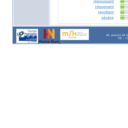
repoussant
répugnant
révoltant
sévère
44, avenue de l
Tél. : 