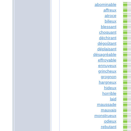
abominable
affreux
atroce
bilieux
blessant
choquant
déchirant
dégoûtant
déplaisant
désagréable
effroyable
ennuyeux
grincheux
grognon
hargneux
hideux
horrible
laid
maussade
mauvais
monstrueux
odieux
rebutant