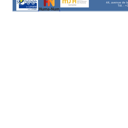
44, avenue de l
Tél. : 