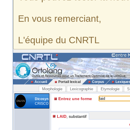
En vous remerciant,
L'équipe du CNRTL
Accueil
Portail lexical
Corpus
Lexique
Morphologie
Lexicographie
Etymologie
S
Entrez une forme
Dicosyn
CRISCO
LAID
, substantif