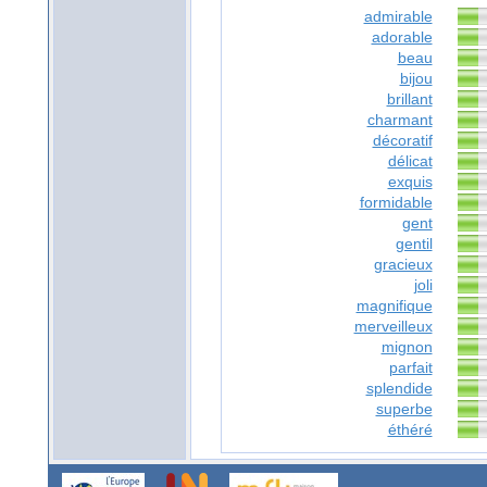
admirable
adorable
beau
bijou
brillant
charmant
décoratif
délicat
exquis
formidable
gent
gentil
gracieux
joli
magnifique
merveilleux
mignon
parfait
splendide
superbe
éthéré