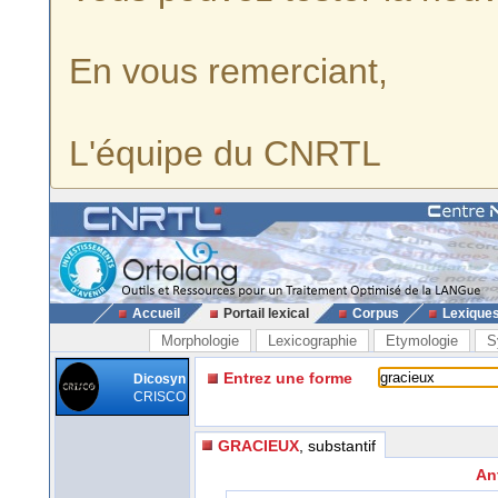
En vous remerciant,
L'équipe du CNRTL
Accueil
Portail lexical
Corpus
Lexique
Morphologie
Lexicographie
Etymologie
S
Entrez une forme
Dicosyn
CRISCO
GRACIEUX
, substantif
An