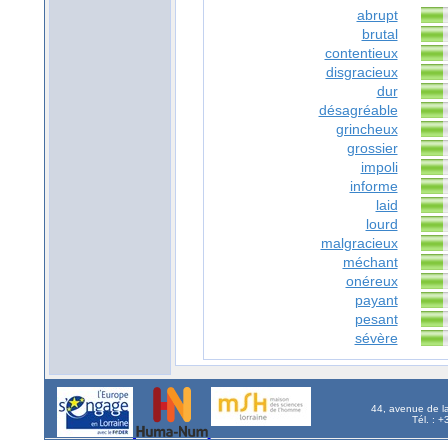
abrupt
brutal
contentieux
disgracieux
dur
désagréable
grincheux
grossier
impoli
informe
laid
lourd
malgracieux
méchant
onéreux
payant
pesant
sévère
44, avenue de l
Tél. : 