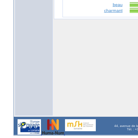
beau
charmant
44, avenue de l
Tél. : 