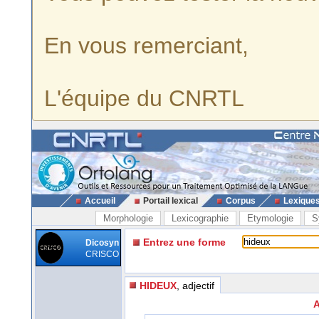
En vous remerciant,
L'équipe du CNRTL
Accueil
Portail lexical
Corpus
Lexique
Morphologie
Lexicographie
Etymologie
S
Entrez une forme
Dicosyn
CRISCO
HIDEUX
, adjectif
A