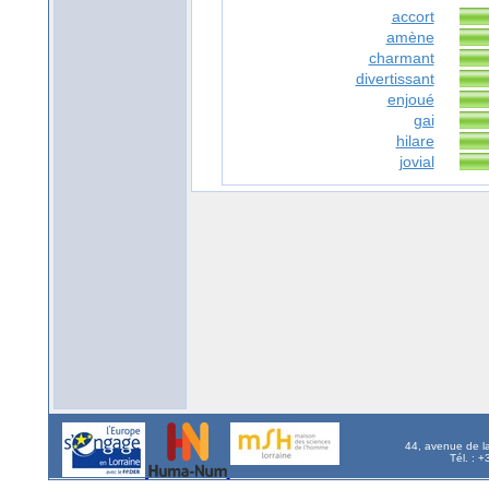
accort
amène
charmant
divertissant
enjoué
gai
hilare
jovial
44, avenue de l
Tél. : 