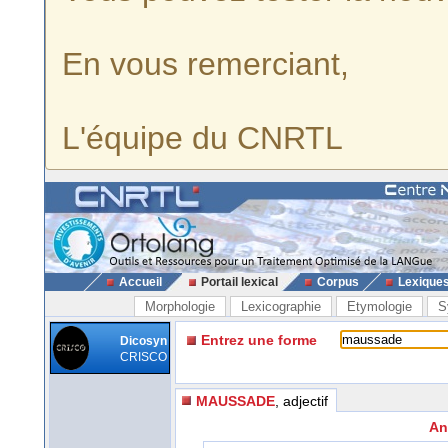
En vous remerciant,
L'équipe du CNRTL
Accueil
Portail lexical
Corpus
Lexique
Morphologie
Lexicographie
Etymologie
S
Entrez une forme
Dicosyn
CRISCO
MAUSSADE
, adjectif
An