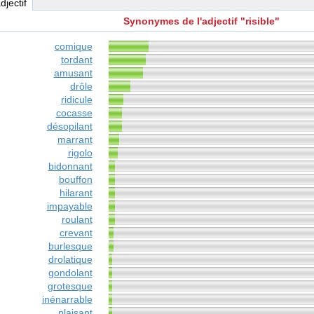
adjectif
Synonymes de l'adjectif "risible"
comique
tordant
amusant
drôle
ridicule
cocasse
désopilant
marrant
rigolo
bidonnant
bouffon
hilarant
impayable
roulant
crevant
burlesque
drolatique
gondolant
grotesque
inénarrable
plaisant