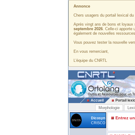
Annonce
Chers usagers du portail lexical d
Après vingt ans de bons et loyaux 
septembre 2026
. Celle-ci apporte
également de nouvelles ressources
Vous pouvez tester la nouvelle vers
En vous remerciant,
L'équipe du CNRTL
Accueil
Portail lexi
Morphologie
Lexi
Entrez u
Dicosyn
CRISCO