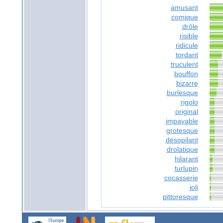
amusant
comique
drôle
risible
ridicule
tordant
truculent
bouffon
bizarre
burlesque
rigolo
original
impayable
grotesque
désopilant
drolatique
hilarant
turlupin
cocasserie
joli
pittoresque