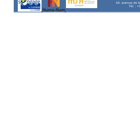
44, avenue de l
Tél. : 