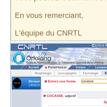
En vous remerciant,
L'équipe du CNRTL
Accueil
Portail lexical
Corpus
Lexique
Morphologie
Lexicographie
Etymologie
S
Entrez une forme
Dicosyn
CRISCO
COCASSE
, adjectif
S