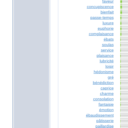
faveur
concupiscence
bienfait
passe-temps
luxure
euphorie
complaisance
ébats
soulas
service
plaisance
lubricité
loisir
hédonisme
gré
bénédiction
caprice
charme
consolation
fantaisie
émotion
ébaudissement
pâtisserie
paillardise