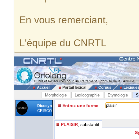
En vous remerciant,
L'équipe du CNRTL
Accueil
Portail lexical
Corpus
Lexique
Morphologie
Lexicographie
Etymologie
S
Entrez une forme
Dicosyn
CRISCO
PLAISIR
, substantif
S