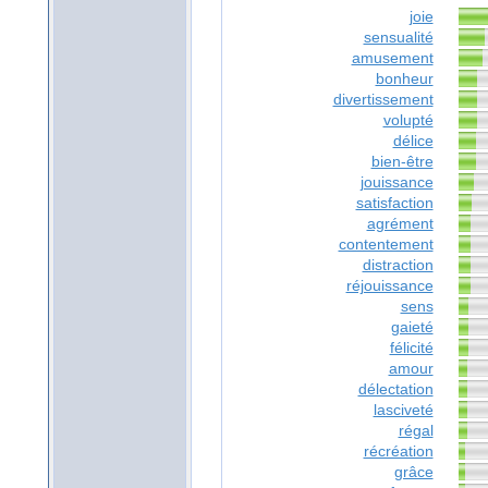
joie
sensualité
amusement
bonheur
divertissement
volupté
délice
bien-être
jouissance
satisfaction
agrément
contentement
distraction
réjouissance
sens
gaieté
félicité
amour
délectation
lasciveté
régal
récréation
grâce