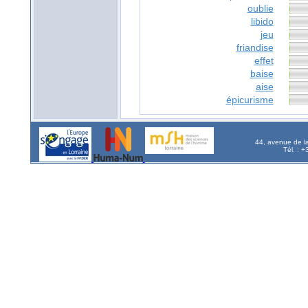
oublie
libido
jeu
friandise
effet
baise
aise
épicurisme
44, avenue de l
Tél. : 