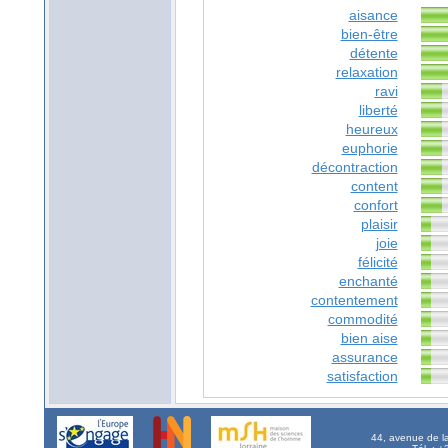
aisance
bien-être
détente
relaxation
ravi
liberté
heureux
euphorie
décontraction
content
confort
plaisir
joie
félicité
enchanté
contentement
commodité
bien aise
assurance
satisfaction
44, avenue de l