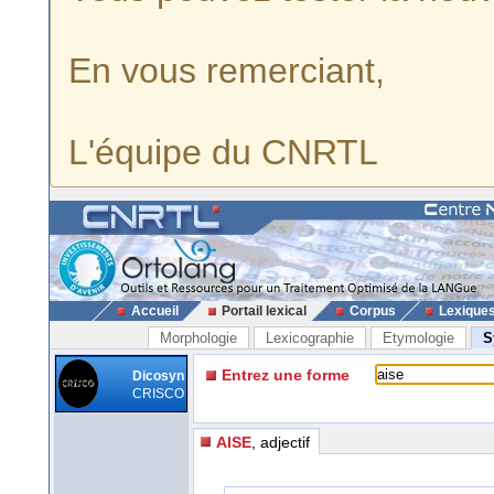
En vous remerciant,
L'équipe du CNRTL
Accueil
Portail lexical
Corpus
Lexique
Morphologie
Lexicographie
Etymologie
S
Entrez une forme
Dicosyn
CRISCO
AISE
, adjectif