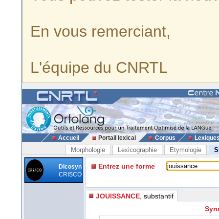
En vous remerciant,
L'équipe du CNRTL
Accueil
Portail lexical
Corpus
Lexique
Morphologie
Lexicographie
Etymologie
S
Entrez une forme
Dicosyn
CRISCO
JOUISSANCE
, substantif
Syn