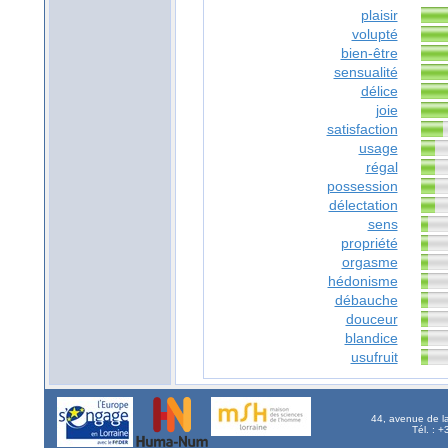
plaisir
volupté
bien-être
sensualité
délice
joie
satisfaction
usage
régal
possession
délectation
sens
propriété
orgasme
hédonisme
débauche
douceur
blandice
usufruit
44, avenue de l
Tél. : 