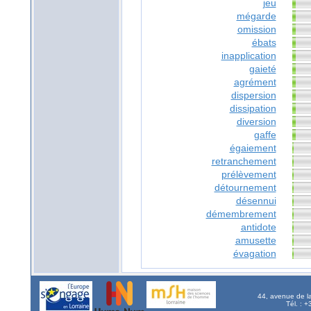
jeu
mégarde
omission
ébats
inapplication
gaieté
agrément
dispersion
dissipation
diversion
gaffe
égaiement
retranchement
prélèvement
détournement
désennui
démembrement
antidote
amusette
évagation
44, avenue de l
Tél. : 