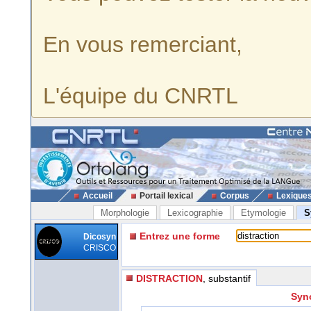
En vous remerciant,
L'équipe du CNRTL
Accueil
Portail lexical
Corpus
Lexique
Morphologie
Lexicographie
Etymologie
S
Entrez une forme
Dicosyn
CRISCO
DISTRACTION
, substantif
Syno