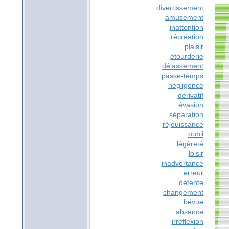
divertissement
amusement
inattention
récréation
plaisir
étourderie
délassement
passe-temps
négligence
dérivatif
évasion
séparation
réjouissance
oubli
légèreté
loisir
inadvertance
erreur
détente
changement
bévue
absence
irréflexion