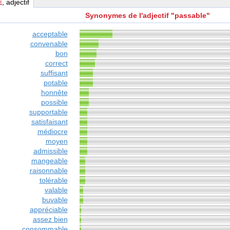
E
, adjectif
Synonymes de l'adjectif "passable"
acceptable
convenable
bon
correct
suffisant
potable
honnête
possible
supportable
satisfaisant
médiocre
moyen
admissible
mangeable
raisonnable
tolérable
valable
buvable
appréciable
assez bien
consommable