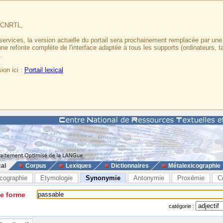
u CNRTL,
services, la version actuelle du portail sera prochainement remplacée par un
 une refonte complète de l'interface adaptée à tous les supports (ordinateurs, t
.
ion ici :
Portail lexical
cal
Corpus
Lexiques
Dictionnaires
Métalexicographie
cographie
Etymologie
Synonymie
Antonymie
Proxémie
C
ne forme
catégorie :