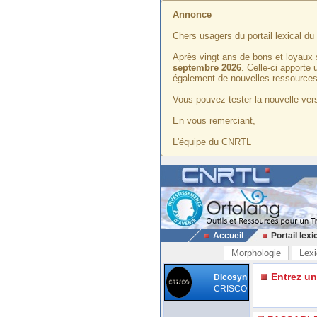
Annonce
Chers usagers du portail lexical d
Après vingt ans de bons et loyaux 
septembre 2026
. Celle-ci apporte
également de nouvelles ressources
Vous pouvez tester la nouvelle vers
En vous remerciant,
L'équipe du CNRTL
Accueil
Portail lexi
Morphologie
Lexi
Entrez u
Dicosyn
CRISCO