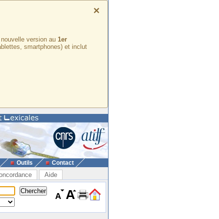
×
e nouvelle version au
1er
ablettes, smartphones) et inclut
Outils
Contact
oncordance
Aide