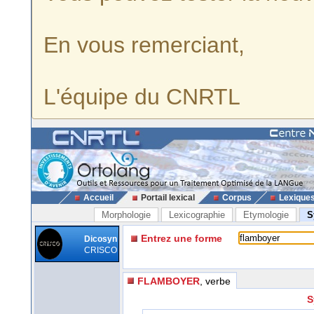
En vous remerciant,
L'équipe du CNRTL
Accueil
Portail lexical
Corpus
Lexique
Morphologie
Lexicographie
Etymologie
S
Entrez une forme
Dicosyn
CRISCO
FLAMBOYER
, verbe
S