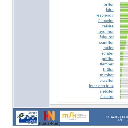
briller
luire
resplendir
étinceler
reluire
rayonner
fulgurer
scintiller
rutiler
éclater
pétiller
flamber
brûler
miroiter
brasiller
jeter des feux
s'étoiler
éclairer
44, avenue de l
Tél. : 