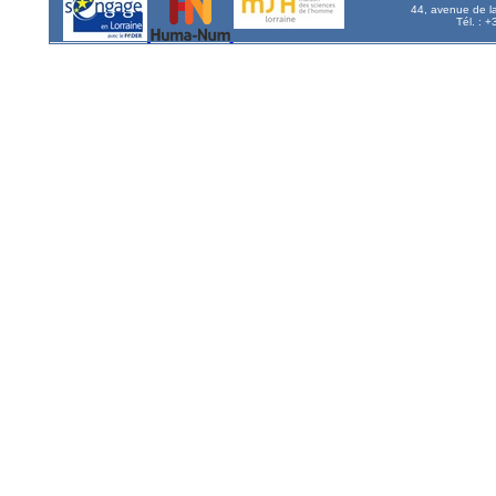
44, avenue de l
Tél. : 