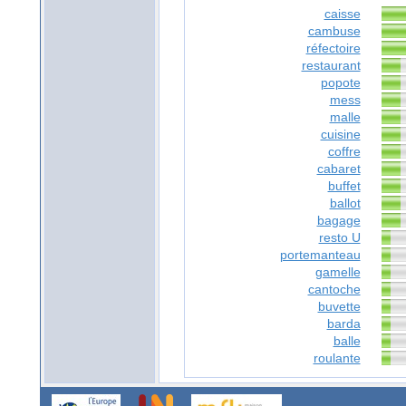
caisse
cambuse
réfectoire
restaurant
popote
mess
malle
cuisine
coffre
cabaret
buffet
ballot
bagage
resto U
portemanteau
gamelle
cantoche
buvette
barda
balle
roulante