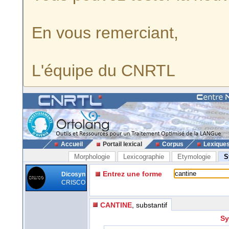
En vous remerciant,
L'équipe du CNRTL
Accueil
Portail lexical
Corpus
Lexique
Morphologie
Lexicographie
Etymologie
S
Entrez une forme
Dicosyn
CRISCO
CANTINE
, substantif
Sy