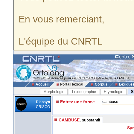
En vous remerciant,
L'équipe du CNRTL
Accueil
Portail lexical
Corpus
Lexique
Morphologie
Lexicographie
Etymologie
S
Entrez une forme
Dicosyn
CRISCO
CAMBUSE
, substantif
Sy