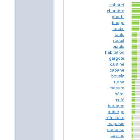
cabaret
chambre
gourbi
bouge
taudis
taule
réduit
piaule
habitation
gargote
cantine
cabane
bousin
turne
masure
hôtel
café
baraque
auberge
réfectoire
magasin
dépense
cuisine