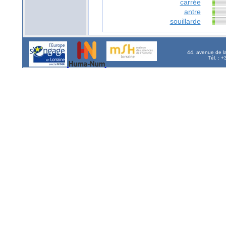
carrée
antre
souillarde
44, avenue de l
Tél. : 