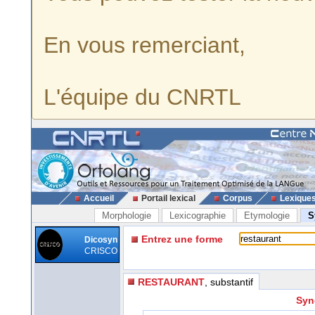
En vous remerciant,
L'équipe du CNRTL
Accueil
Portail lexical
Corpus
Lexique
Morphologie
Lexicographie
Etymologie
S
Entrez une forme
Dicosyn
CRISCO
RESTAURANT
, substantif
Syn