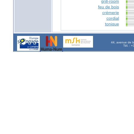
grill-room
feu de bois
crémerie
cordial
tonique
44, avenue de l
Tél. : 