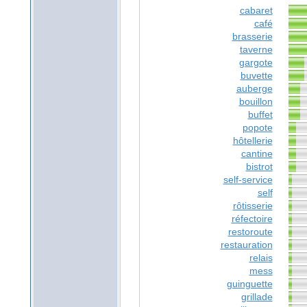
cabaret
café
brasserie
taverne
gargote
buvette
auberge
bouillon
buffet
popote
hôtellerie
cantine
bistrot
self-service
self
rôtisserie
réfectoire
restoroute
restauration
relais
mess
guinguette
grillade