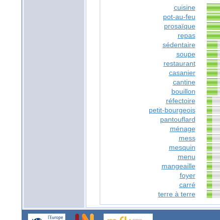
cuisine
pot-au-feu
prosaïque
repas
sédentaire
soupe
restaurant
casanier
cantine
bouillon
réfectoire
petit-bourgeois
pantouflard
ménage
mess
mesquin
menu
mangeaille
foyer
carré
terre à terre