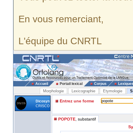
En vous remerciant,
L'équipe du CNRTL
Accueil
Portail lexical
Corpus
Lexique
Morphologie
Lexicographie
Etymologie
S
Entrez une forme
Dicosyn
CRISCO
POPOTE
, substantif
Sy