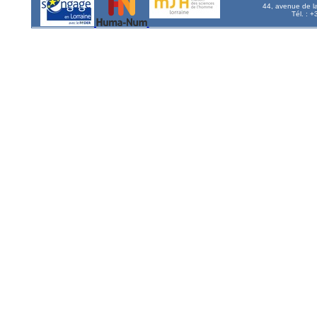
44, avenue de l
Tél. : 