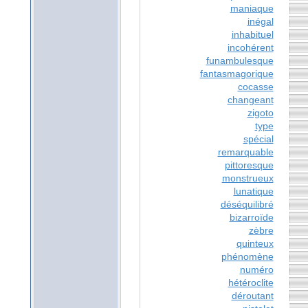
maniaque
inégal
inhabituel
incohérent
funambulesque
fantasmagorique
cocasse
changeant
zigoto
type
spécial
remarquable
pittoresque
monstrueux
lunatique
déséquilibré
bizarroïde
zèbre
quinteux
phénomène
numéro
hétéroclite
déroutant