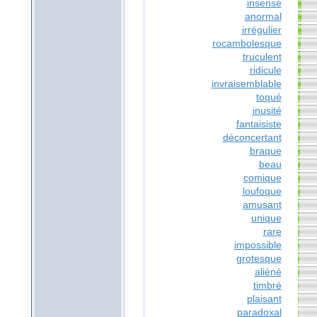
insensé
anormal
irrégulier
rocambolesque
truculent
ridicule
invraisemblable
toqué
inusité
fantaisiste
déconcertant
braque
beau
comique
loufoque
amusant
unique
rare
impossible
grotesque
aliéné
timbré
plaisant
paradoxal