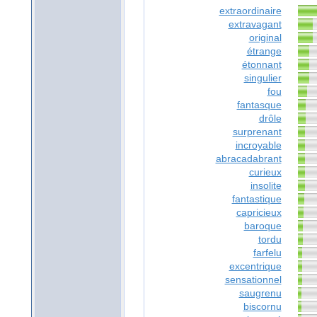
extraordinaire
extravagant
original
étrange
étonnant
singulier
fou
fantasque
drôle
surprenant
incroyable
abracadabrant
curieux
insolite
fantastique
capricieux
baroque
tordu
farfelu
excentrique
sensationnel
saugrenu
biscornu