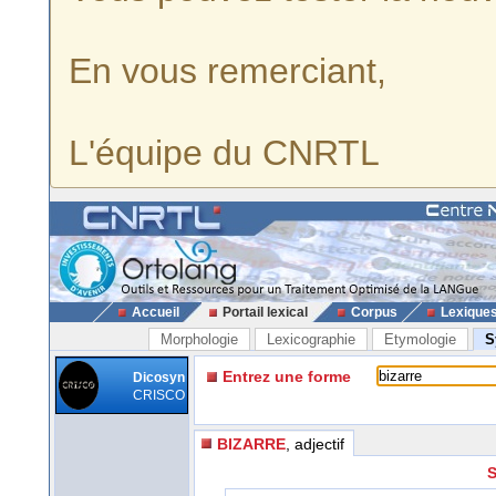
En vous remerciant,
L'équipe du CNRTL
Accueil
Portail lexical
Corpus
Lexique
Morphologie
Lexicographie
Etymologie
S
Entrez une forme
Dicosyn
CRISCO
BIZARRE
, adjectif
S