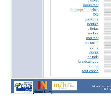
pistolet
inquiétant
incompréhensible
fêlé
dérangé
pénible
olibrius
mobile
marrant
halluciné
cornu
cinglé
chinois
brindezingue
abrupt
tout chose
44, avenue de l
Tél. : 