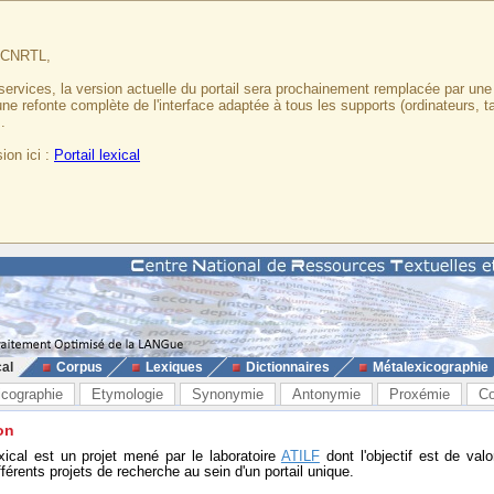
u CNRTL,
services, la version actuelle du portail sera prochainement remplacée par un
 une refonte complète de l'interface adaptée à tous les supports (ordinateurs, t
.
ion ici :
Portail lexical
cal
Corpus
Lexiques
Dictionnaires
Métalexicographie
icographie
Etymologie
Synonymie
Antonymie
Proxémie
Co
on
exical est un projet mené par le laboratoire
ATILF
dont l'objectif est de valo
fférents projets de recherche au sein d'un portail unique.