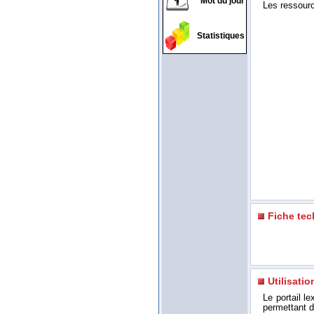
Mot du jour
Les ressource
Statistiques
Fiche te
Utilisatio
Le portail l
permettant d