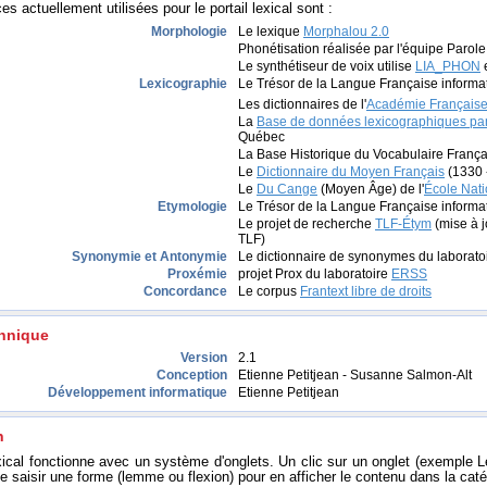
s actuellement utilisées pour le portail lexical sont :
Morphologie
Le lexique
Morphalou 2.0
Phonétisation réalisée par l'équipe Parol
Le synthétiseur de voix utilise
LIA_PHON
Lexicographie
Le Trésor de la Langue Française informa
Les dictionnaires de l'
Académie Français
La
Base de données lexicographiques p
Québec
La Base Historique du Vocabulaire França
Le
Dictionnaire du Moyen Français
(1330 
Le
Du Cange
(Moyen Âge) de l'
École Nati
Etymologie
Le Trésor de la Langue Française informa
Le projet de recherche
TLF-Étym
(mise à j
TLF)
Synonymie et Antonymie
Le dictionnaire de synonymes du laborato
Proxémie
projet Prox du laboratoire
ERSS
Concordance
Le corpus
Frantext libre de droits
chnique
Version
2.1
Conception
Etienne Petitjean - Susanne Salmon-Alt
Développement informatique
Etienne Petitjean
n
exical fonctionne avec un système d'onglets. Un clic sur un onglet (exemple L
e saisir une forme (lemme ou flexion) pour en afficher le contenu dans la caté