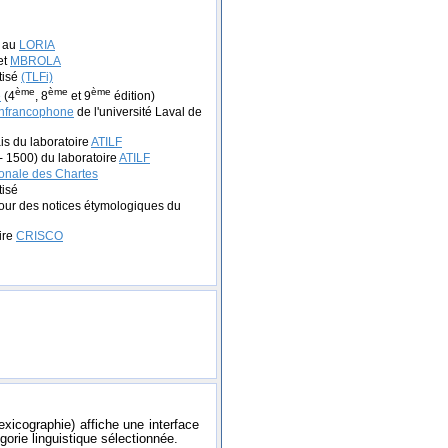
e au
LORIA
et
MBROLA
tisé
(TLFi)
ème
ème
ème
e
(4
, 8
et 9
édition)
anfrancophone
de l'université Laval de
is du laboratoire
ATILF
- 1500) du laboratoire
ATILF
onale des Chartes
tisé
our des notices étymologiques du
ire
CRISCO
exicographie) affiche une interface
gorie linguistique sélectionnée.