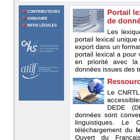
Portail l
CONTRIBUTEURS
ANNUAIRE
de donn
INFOS LÉGALES
Les lexiqu
portail lexical unique
export dans un format
portail lexical a pour
en priorité avec l
données issues des tr
Ressour
Le CNRTL
accessible
DEDE (DEs
données sont conver
linguistiques. Le
téléchargement du
l
Ouvert du França