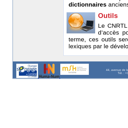
dictionnaires
anciens
Outils
Le CNRTL r
d’accès p
terme, ces outils se
lexiques par le dével
44, avenue de l
Tél. : 