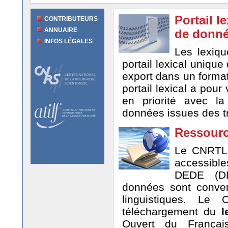
Portail l
CONTRIBUTEURS
ANNUAIRE
de donn
INFOS LÉGALES
Les lexiqu
portail lexical unique
export dans un format
portail lexical a pour
en priorité avec l
données issues des tr
Ressour
Le CNRTL
accessible
DEDE (DEs
données sont conver
linguistiques. Le
téléchargement du
l
Ouvert du França