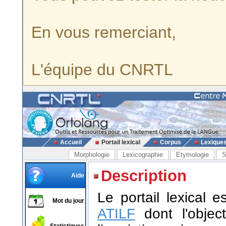
En vous remerciant,
L'équipe du CNRTL
Accueil
Portail lexical
Corpus
Lexique
Morphologie
Lexicographie
Etymologie
S
Description
Aide
Le portail lexical 
Mot du jour
ATILF
dont l'object