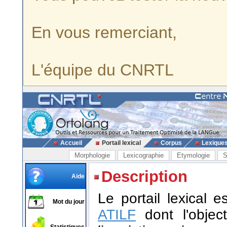
En vous remerciant,
L'équipe du CNRTL
Accueil
Portail lexical
Corpus
Lexique
Morphologie
Lexicographie
Etymologie
S
Description
Aide
Le portail lexical 
Mot du jour
ATILF
dont l'object