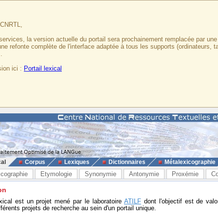
u CNRTL,
services, la version actuelle du portail sera prochainement remplacée par un
 une refonte complète de l'interface adaptée à tous les supports (ordinateurs, t
.
ion ici :
Portail lexical
cal
Corpus
Lexiques
Dictionnaires
Métalexicographie
icographie
Etymologie
Synonymie
Antonymie
Proxémie
Co
on
exical est un projet mené par le laboratoire
ATILF
dont l'objectif est de valo
fférents projets de recherche au sein d'un portail unique.