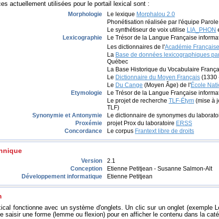
s actuellement utilisées pour le portail lexical sont :
Morphologie
Le lexique
Morphalou 2.0
Phonétisation réalisée par l'équipe Parol
Le synthétiseur de voix utilise
LIA_PHON
Lexicographie
Le Trésor de la Langue Française informa
Les dictionnaires de l'
Académie Français
La
Base de données lexicographiques p
Québec
La Base Historique du Vocabulaire França
Le
Dictionnaire du Moyen Français
(1330 
Le
Du Cange
(Moyen Âge) de l'
École Nati
Etymologie
Le Trésor de la Langue Française informa
Le projet de recherche
TLF-Étym
(mise à j
TLF)
Synonymie et Antonymie
Le dictionnaire de synonymes du laborato
Proxémie
projet Prox du laboratoire
ERSS
Concordance
Le corpus
Frantext libre de droits
chnique
Version
2.1
Conception
Etienne Petitjean - Susanne Salmon-Alt
Développement informatique
Etienne Petitjean
n
exical fonctionne avec un système d'onglets. Un clic sur un onglet (exemple L
e saisir une forme (lemme ou flexion) pour en afficher le contenu dans la caté