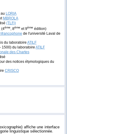
e au
LORIA
et
MBROLA
tisé
(TLFi)
ème
ème
ème
e
(4
, 8
et 9
édition)
anfrancophone
de l'université Laval de
is du laboratoire
ATILF
- 1500) du laboratoire
ATILF
onale des Chartes
tisé
our des notices étymologiques du
ire
CRISCO
exicographie) affiche une interface
gorie linguistique sélectionnée.