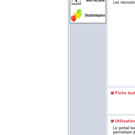
Mot du jour
Les ressource
Statistiques
Fiche te
Utilisatio
Le portail l
permettant d