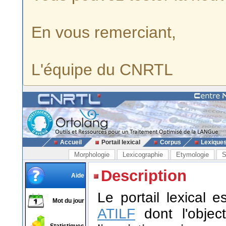
En vous remerciant,
L'équipe du CNRTL
Accueil
Portail lexical
Corpus
Lexique
Morphologie
Lexicographie
Etymologie
S
Description
Aide
Le portail lexical 
Mot du jour
ATILF
dont l'object