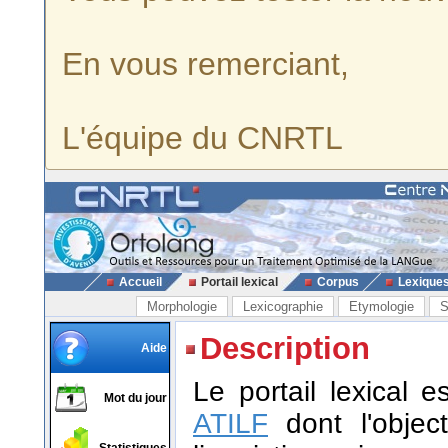
En vous remerciant,
L'équipe du CNRTL
Accueil
Portail lexical
Corpus
Lexique
Morphologie
Lexicographie
Etymologie
S
Description
Aide
Le portail lexical 
Mot du jour
ATILF
dont l'object