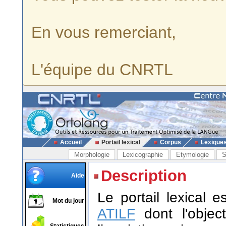
En vous remerciant,
L'équipe du CNRTL
Accueil
Portail lexical
Corpus
Lexique
Morphologie
Lexicographie
Etymologie
S
Description
Aide
Le portail lexical 
Mot du jour
ATILF
dont l'object