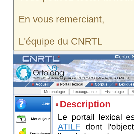
En vous remerciant,
L'équipe du CNRTL
Accueil
Portail lexical
Corpus
Lexique
Morphologie
Lexicographie
Etymologie
S
Description
Aide
Le portail lexical 
Mot du jour
ATILF
dont l'object