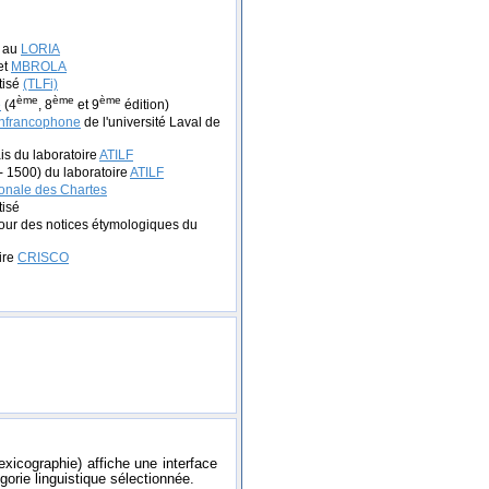
e au
LORIA
et
MBROLA
tisé
(TLFi)
ème
ème
ème
e
(4
, 8
et 9
édition)
anfrancophone
de l'université Laval de
is du laboratoire
ATILF
- 1500) du laboratoire
ATILF
onale des Chartes
tisé
our des notices étymologiques du
ire
CRISCO
exicographie) affiche une interface
gorie linguistique sélectionnée.