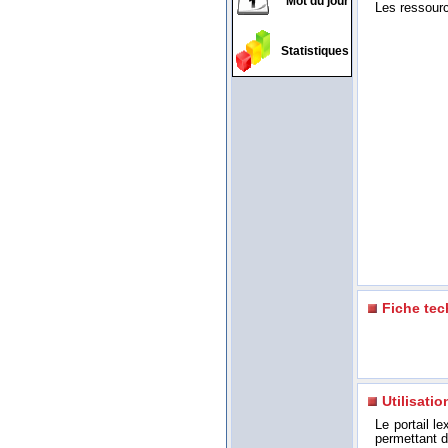
Mot du jour
Les ressource
Statistiques
Fiche te
Utilisatio
Le portail l
permettant d