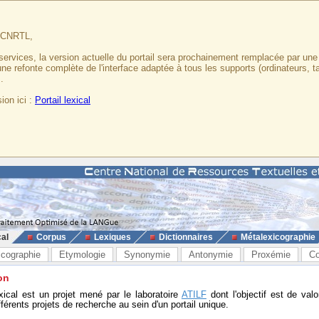
u CNRTL,
services, la version actuelle du portail sera prochainement remplacée par un
 une refonte complète de l'interface adaptée à tous les supports (ordinateurs, t
.
ion ici :
Portail lexical
cal
Corpus
Lexiques
Dictionnaires
Métalexicographie
icographie
Etymologie
Synonymie
Antonymie
Proxémie
Co
on
exical est un projet mené par le laboratoire
ATILF
dont l'objectif est de valo
fférents projets de recherche au sein d'un portail unique.