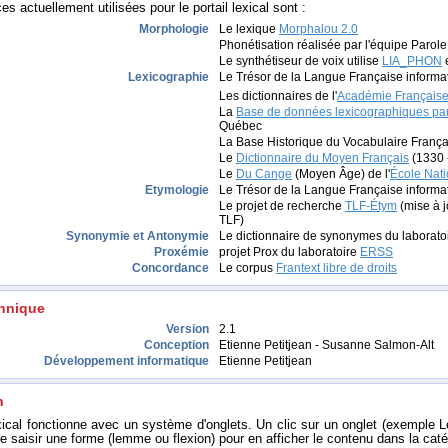
s actuellement utilisées pour le portail lexical sont :
Morphologie
Le lexique
Morphalou 2.0
Phonétisation réalisée par l'équipe Parol
Le synthétiseur de voix utilise
LIA_PHON
Lexicographie
Le Trésor de la Langue Française informa
Les dictionnaires de l'
Académie Français
La
Base de données lexicographiques p
Québec
La Base Historique du Vocabulaire França
Le
Dictionnaire du Moyen Français
(1330 
Le
Du Cange
(Moyen Âge) de l'
École Nati
Etymologie
Le Trésor de la Langue Française informa
Le projet de recherche
TLF-Étym
(mise à j
TLF)
Synonymie et Antonymie
Le dictionnaire de synonymes du laborato
Proxémie
projet Prox du laboratoire
ERSS
Concordance
Le corpus
Frantext libre de droits
chnique
Version
2.1
Conception
Etienne Petitjean - Susanne Salmon-Alt
Développement informatique
Etienne Petitjean
n
exical fonctionne avec un système d'onglets. Un clic sur un onglet (exemple L
e saisir une forme (lemme ou flexion) pour en afficher le contenu dans la caté