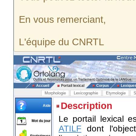
En vous remerciant,
L'équipe du CNRTL
Accueil
Portail lexical
Corpus
Lexique
Morphologie
Lexicographie
Etymologie
S
Description
Aide
Le portail lexical 
Mot du jour
ATILF
dont l'object