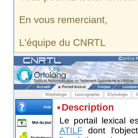
En vous remerciant,
L'équipe du CNRTL
Accueil
Portail lexical
Corpus
Lexique
Morphologie
Lexicographie
Etymologie
S
Description
Aide
Le portail lexical 
Mot du jour
ATILF
dont l'object