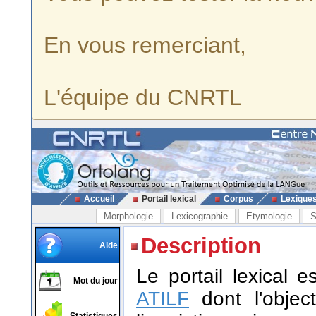
En vous remerciant,
L'équipe du CNRTL
Accueil
Portail lexical
Corpus
Lexique
Morphologie
Lexicographie
Etymologie
S
Description
Aide
Le portail lexical 
Mot du jour
ATILF
dont l'object