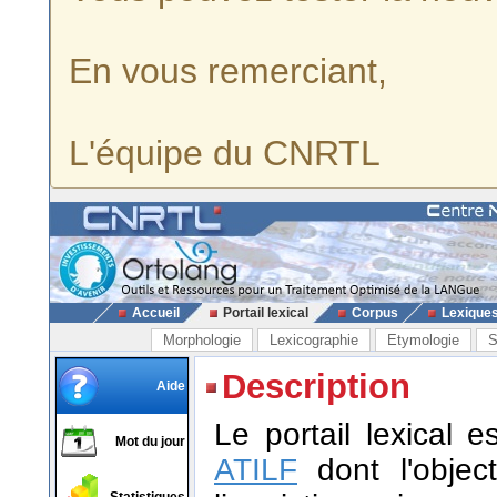
En vous remerciant,
L'équipe du CNRTL
Accueil
Portail lexical
Corpus
Lexique
Morphologie
Lexicographie
Etymologie
S
Description
Aide
Le portail lexical 
Mot du jour
ATILF
dont l'object