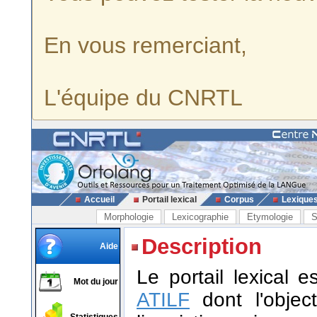
En vous remerciant,
L'équipe du CNRTL
Accueil
Portail lexical
Corpus
Lexique
Morphologie
Lexicographie
Etymologie
S
Description
Aide
Le portail lexical 
Mot du jour
ATILF
dont l'object