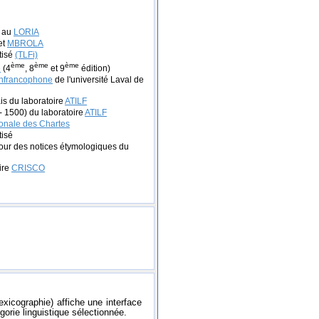
e au
LORIA
et
MBROLA
tisé
(TLFi)
ème
ème
ème
e
(4
, 8
et 9
édition)
anfrancophone
de l'université Laval de
is du laboratoire
ATILF
- 1500) du laboratoire
ATILF
onale des Chartes
tisé
our des notices étymologiques du
ire
CRISCO
exicographie) affiche une interface
gorie linguistique sélectionnée.