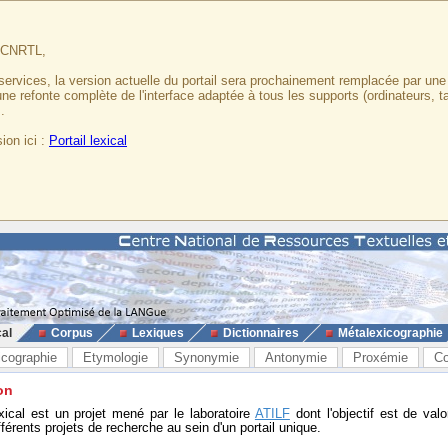
u CNRTL,
services, la version actuelle du portail sera prochainement remplacée par un
 une refonte complète de l'interface adaptée à tous les supports (ordinateurs, t
.
ion ici :
Portail lexical
cal
Corpus
Lexiques
Dictionnaires
Métalexicographie
icographie
Etymologie
Synonymie
Antonymie
Proxémie
Co
on
exical est un projet mené par le laboratoire
ATILF
dont l'objectif est de valo
fférents projets de recherche au sein d'un portail unique.