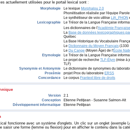
s actuellement utilisées pour le portail lexical sont :
Morphologie
Le lexique
Morphalou 2.0
Phonétisation réalisée par l'équipe Parol
Le synthétiseur de voix utilise
LIA_PHON
Lexicographie
Le Trésor de la Langue Française informa
Les dictionnaires de l'
Académie Français
La
Base de données lexicographiques p
Québec
La Base Historique du Vocabulaire França
Le
Dictionnaire du Moyen Français
(1330 
Le
Du Cange
(Moyen Âge) de l'
École Nati
Etymologie
Le Trésor de la Langue Française informa
Le projet de recherche
TLF-Étym
(mise à j
TLF)
Synonymie et Antonymie
Le dictionnaire de synonymes du laborato
Proxémie
projet Prox du laboratoire
ERSS
Concordance
Le corpus
Frantext libre de droits
chnique
Version
2.1
Conception
Etienne Petitjean - Susanne Salmon-Alt
Développement informatique
Etienne Petitjean
n
exical fonctionne avec un système d'onglets. Un clic sur un onglet (exemple L
e saisir une forme (lemme ou flexion) pour en afficher le contenu dans la caté