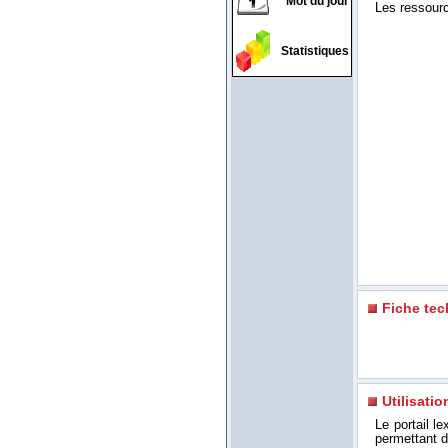
Mot du jour
Les ressource
Statistiques
Fiche te
Utilisatio
Le portail l
permettant d