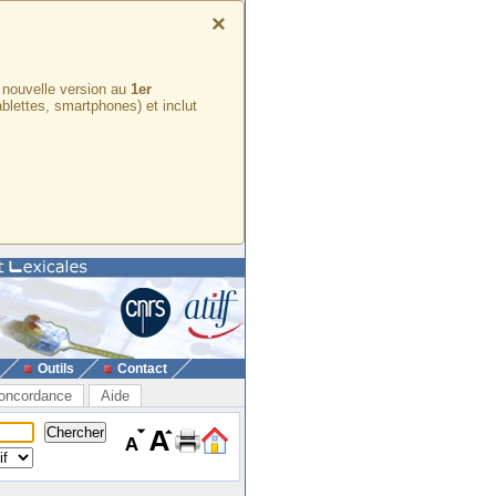
×
e nouvelle version au
1er
ablettes, smartphones) et inclut
Outils
Contact
oncordance
Aide