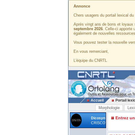
Annonce
Chers usagers du portail lexical d
Après vingt ans de bons et loyaux 
septembre 2026
. Celle-ci apporte
également de nouvelles ressources
Vous pouvez tester la nouvelle vers
En vous remerciant,
L'équipe du CNRTL
Accueil
Portail lexi
Morphologie
Lexi
Entrez u
Dicosyn
CRISCO