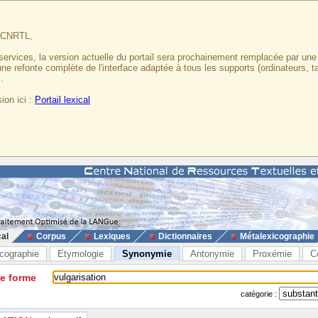
u CNRTL,
services, la version actuelle du portail sera prochainement remplacée par un
 une refonte complète de l'interface adaptée à tous les supports (ordinateurs, t
.
ion ici :
Portail lexical
cal
Corpus
Lexiques
Dictionnaires
Métalexicographie
cographie
Etymologie
Synonymie
Antonymie
Proxémie
C
ne forme
catégorie :