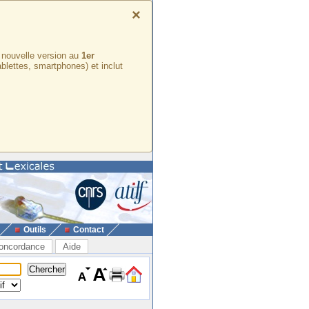
×
e nouvelle version au
1er
ablettes, smartphones) et inclut
Outils
Contact
oncordance
Aide