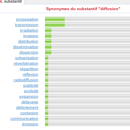
N
, substantif
Synonymes du substantif "diffusion"
propagation
transmission
irradiation
invasion
distribution
dissémination
dispersion
vulgarisation
réverbération
répartition
réflexion
radiodiffusion
publicité
prolixité
expansion
délayage
déferlement
contagion
communication
émission