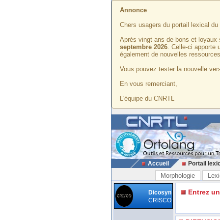
Annonce
Chers usagers du portail lexical d
Après vingt ans de bons et loyaux 
septembre 2026
. Celle-ci apporte
également de nouvelles ressources
Vous pouvez tester la nouvelle vers
En vous remerciant,
L'équipe du CNRTL
Accueil
Portail lexi
Morphologie
Lexi
Entrez u
Dicosyn
CRISCO