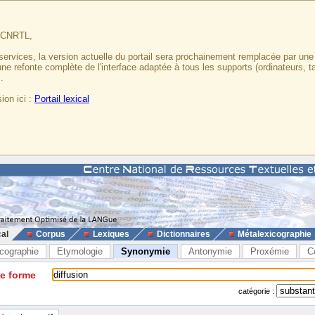
u CNRTL,
services, la version actuelle du portail sera prochainement remplacée par un
 une refonte complète de l'interface adaptée à tous les supports (ordinateurs, t
.
ion ici :
Portail lexical
cal
Corpus
Lexiques
Dictionnaires
Métalexicographie
cographie
Etymologie
Synonymie
Antonymie
Proxémie
C
ne forme
catégorie :