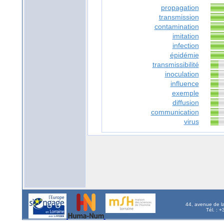
propagation
transmission
contamination
imitation
infection
épidémie
transmissibilité
inoculation
influence
exemple
diffusion
communication
virus
44, avenue de l
Tél. : 