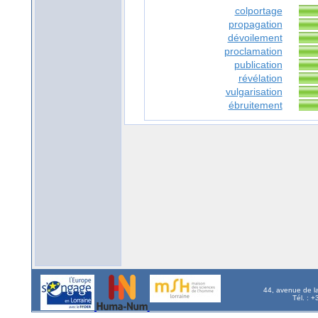
colportage
propagation
dévoilement
proclamation
publication
révélation
vulgarisation
ébruitement
44, avenue de l
Tél. : 