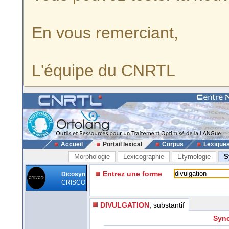
En vous remerciant,
L'équipe du CNRTL
Accueil
Portail lexical
Corpus
Lexique
Morphologie
Lexicographie
Etymologie
S
Entrez une forme
Dicosyn
CRISCO
DIVULGATION
, substantif
Syno