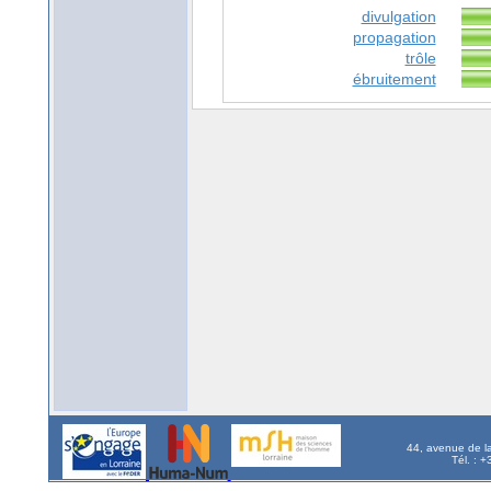
divulgation
propagation
trôle
ébruitement
44, avenue de l
Tél. : 