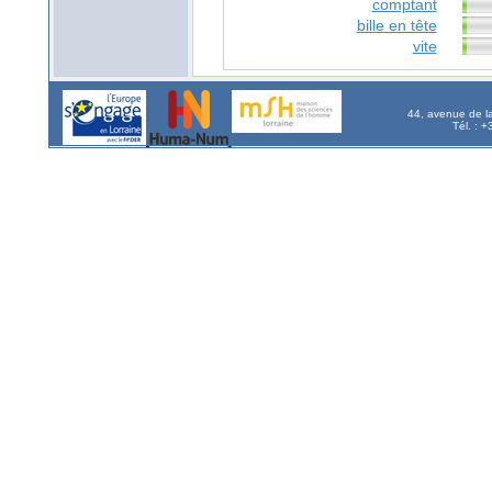
comptant
bille en tête
vite
44, avenue de l
Tél. : 