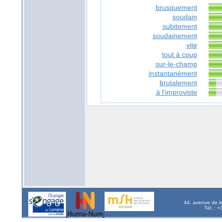
brusquement
soudain
subitement
soudainement
vite
tout à coup
sur-le-champ
instantanément
brutalement
à l'improviste
44, avenue de l
Tél. : 