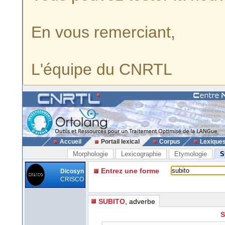
En vous remerciant,
L'équipe du CNRTL
Accueil
Portail lexical
Corpus
Lexique
Morphologie
Lexicographie
Etymologie
S
Entrez une forme
Dicosyn
CRISCO
SUBITO
, adverbe
S