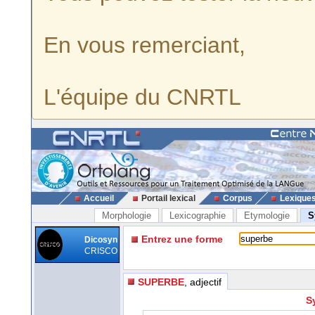
En vous remerciant,
L'équipe du CNRTL
Accueil
Portail lexical
Corpus
Lexique
Morphologie
Lexicographie
Etymologie
S
Entrez une forme
Dicosyn
CRISCO
SUPERBE
, adjectif
S