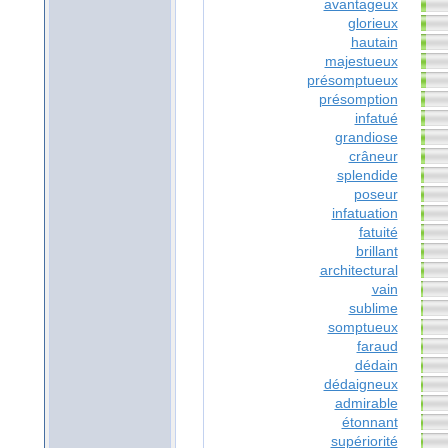
avantageux
glorieux
hautain
majestueux
présomptueux
présomption
infatué
grandiose
crâneur
splendide
poseur
infatuation
fatuité
brillant
architectural
vain
sublime
somptueux
faraud
dédain
dédaigneux
admirable
étonnant
supériorité