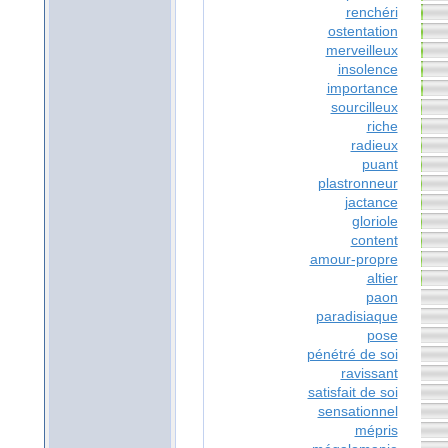
renchéri
ostentation
merveilleux
insolence
importance
sourcilleux
riche
radieux
puant
plastronneur
jactance
gloriole
content
amour-propre
altier
paon
paradisiaque
pose
pénétré de soi
ravissant
satisfait de soi
sensationnel
mépris