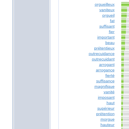
orgueilleux
vaniteux
orgueil
fat
suffisant
fier
important
beau
prétentieux
outrecuidance
outrecuidant
arrogant
arrogance
fierté
suffisance
magnifique
vanité
imposant
haut
supérieur
prétention
morgue
hauteur