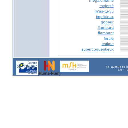
mégalomanie
majesté
m'as-tu-vu
impérieux
gobeur
flambard
flambant
fertile
estime
supercoquentieux
44, avenue de l
Tél. : 