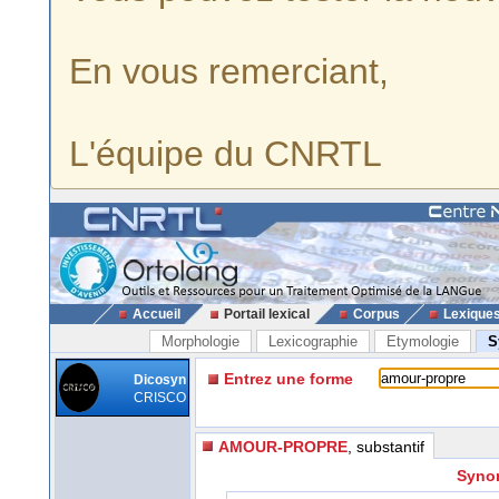
En vous remerciant,
L'équipe du CNRTL
Accueil
Portail lexical
Corpus
Lexique
Morphologie
Lexicographie
Etymologie
S
Entrez une forme
Dicosyn
CRISCO
AMOUR-PROPRE
, substantif
Synon