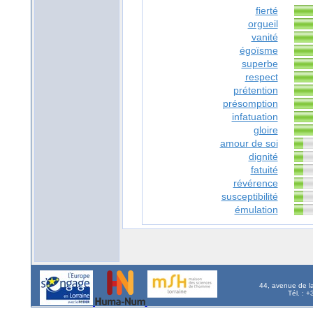
fierté
orgueil
vanité
égoïsme
superbe
respect
prétention
présomption
infatuation
gloire
amour de soi
dignité
fatuité
révérence
susceptibilité
émulation
44, avenue de l
Tél. : 