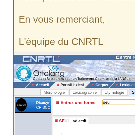
En vous remerciant,
L'équipe du CNRTL
Accueil
Portail lexical
Corpus
Lexique
Morphologie
Lexicographie
Etymologie
S
Entrez une forme
Dicosyn
CRISCO
SEUL
, adjectif