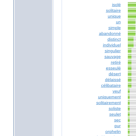
isolé
solitaire
unique
un
simple
abandonné
distinct
individuel
singulier
sauvage
retiré
esseulé
désert
délaissé
célibataire
veuf
uniquement
solitairement
soliste
seulet
sec
pur
orphelin