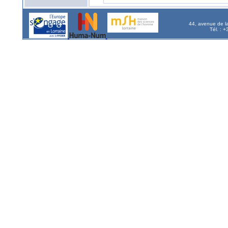
44, avenue de l
Tél. : 