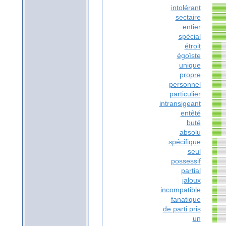
intolérant
sectaire
entier
spécial
étroit
égoïste
unique
propre
personnel
particulier
intransigeant
entêté
buté
absolu
spécifique
seul
possessif
partial
jaloux
incompatible
fanatique
de parti pris
un