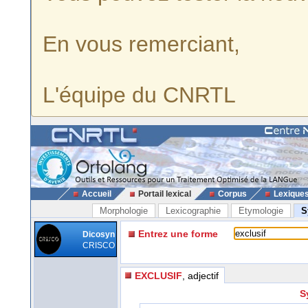
En vous remerciant,
L'équipe du CNRTL
Accueil
Portail lexical
Corpus
Lexique
Morphologie
Lexicographie
Etymologie
S
Entrez une forme
Dicosyn
CRISCO
EXCLUSIF
, adjectif
S