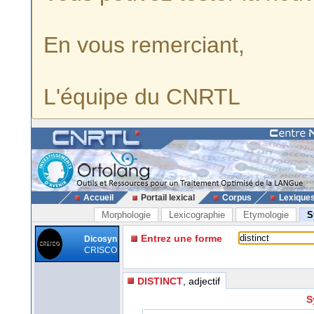
En vous remerciant,
L'équipe du CNRTL
Accueil
Portail lexical
Corpus
Lexique
Morphologie
Lexicographie
Etymologie
S
Entrez une forme
Dicosyn
CRISCO
DISTINCT
, adjectif
S