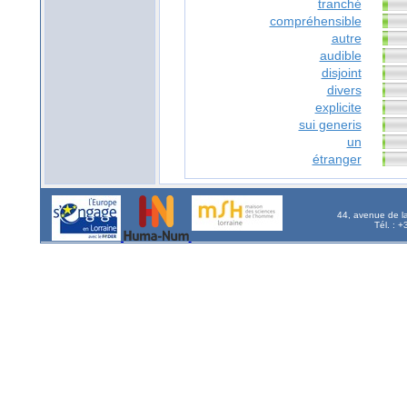
tranché
compréhensible
autre
audible
disjoint
divers
explicite
sui generis
un
étranger
44, avenue de l
Tél. : 