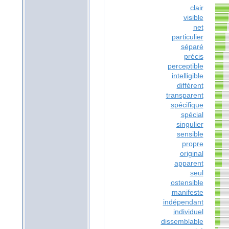
clair
visible
net
particulier
séparé
précis
perceptible
intelligible
différent
transparent
spécifique
spécial
singulier
sensible
propre
original
apparent
seul
ostensible
manifeste
indépendant
individuel
dissemblable