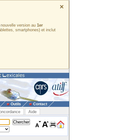
×
e nouvelle version au
1er
ablettes, smartphones) et inclut
Outils
Contact
oncordance
Aide