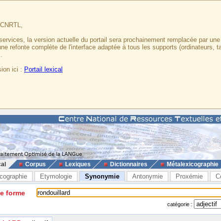
u CNRTL,
services, la version actuelle du portail sera prochainement remplacée par un
 une refonte complète de l'interface adaptée à tous les supports (ordinateurs, t
.
ion ici :
Portail lexical
cal
Corpus
Lexiques
Dictionnaires
Métalexicographie
cographie
Etymologie
Synonymie
Antonymie
Proxémie
C
ne forme
catégorie :