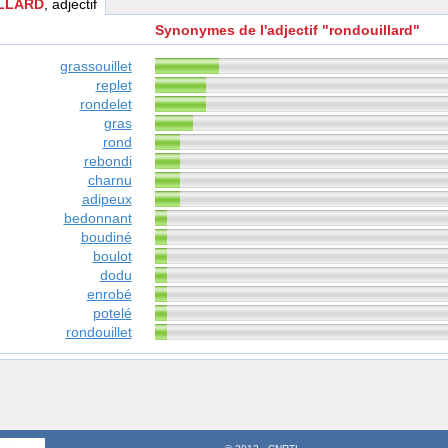
LLARD
, adjectif
Synonymes de l'adjectif "rondouillard"
grassouillet
replet
rondelet
gras
rond
rebondi
charnu
adipeux
bedonnant
boudiné
boulot
dodu
enrobé
potelé
rondouillet