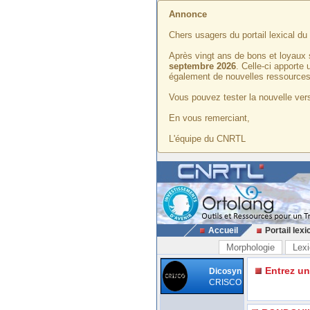
Annonce
Chers usagers du portail lexical d
Après vingt ans de bons et loyaux 
septembre 2026
. Celle-ci apporte
également de nouvelles ressources
Vous pouvez tester la nouvelle vers
En vous remerciant,
L'équipe du CNRTL
Accueil
Portail lexi
Morphologie
Lexi
Entrez u
Dicosyn
CRISCO