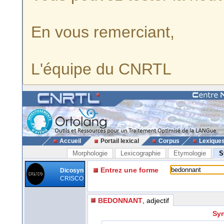
En vous remerciant,
L'équipe du CNRTL
Accueil
Portail lexical
Corpus
Lexique
Morphologie
Lexicographie
Etymologie
S
Entrez une forme
Dicosyn
CRISCO
BEDONNANT
, adjectif
Syn