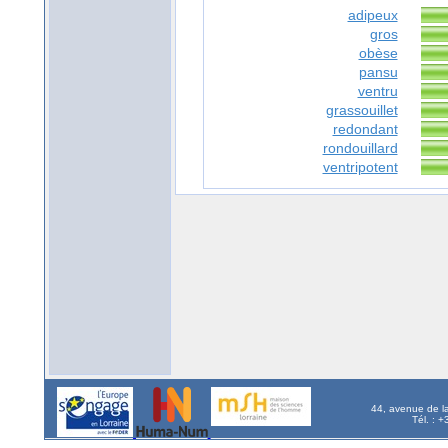
adipeux
gros
obèse
pansu
ventru
grassouillet
redondant
rondouillard
ventripotent
44, avenue de l
Tél. : 