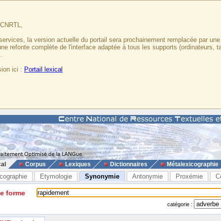
u CNRTL,
services, la version actuelle du portail sera prochainement remplacée par un
 une refonte complète de l'interface adaptée à tous les supports (ordinateurs, t
.
ion ici :
Portail lexical
cal
Corpus
Lexiques
Dictionnaires
Métalexicographie
cographie
Etymologie
Synonymie
Antonymie
Proxémie
C
ne forme
catégorie :