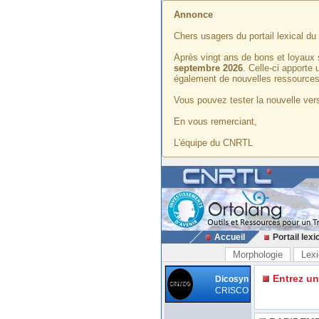
Annonce
Chers usagers du portail lexical d
Après vingt ans de bons et loyaux 
septembre 2026
. Celle-ci apporte
également de nouvelles ressources
Vous pouvez tester la nouvelle vers
En vous remerciant,
L'équipe du CNRTL
Accueil
Portail lexi
Morphologie
Lexi
Entrez u
Dicosyn
CRISCO