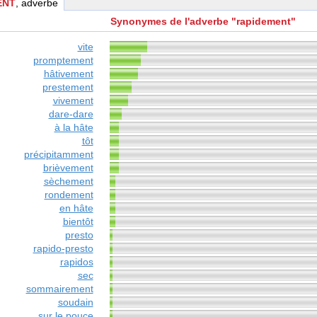
ENT
, adverbe
Synonymes de l'adverbe "rapidement"
vite
promptement
hâtivement
prestement
vivement
dare-dare
à la hâte
tôt
précipitamment
brièvement
sèchement
rondement
en hâte
bientôt
presto
rapido-presto
rapidos
sec
sommairement
soudain
sur le pouce