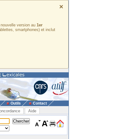
×
e nouvelle version au
1er
ablettes, smartphones) et inclut
Outils
Contact
oncordance
Aide